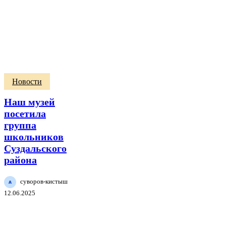
Наш
Новости
музей
посетила
Наш музей
группа
посетила
школьников
группа
Суздальского
района
школьников
Суздальского
района
суворов-кистыш
12.06.2025