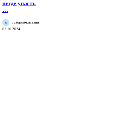
негде
негде упасть
упасть
…
…
суворов-кистыш
02.10.2024