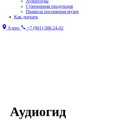
Аудиогиды
Сувенирная продукция
Правила посещения музея
Как доехать
Адрес
+7 (901) 588-24-02
Skip
to
main
content
Аудиогид