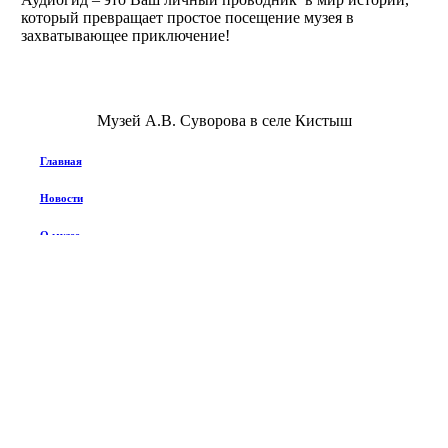
который превращает простое посещение музея в
захватывающее приключение!
Музей А.В. Суворова в селе Кистыш
Главная
Новости
О музее
© АИК ГС
2026
Close
Новости
Menu
О музее
История создания музея
Учредитель
Администрация